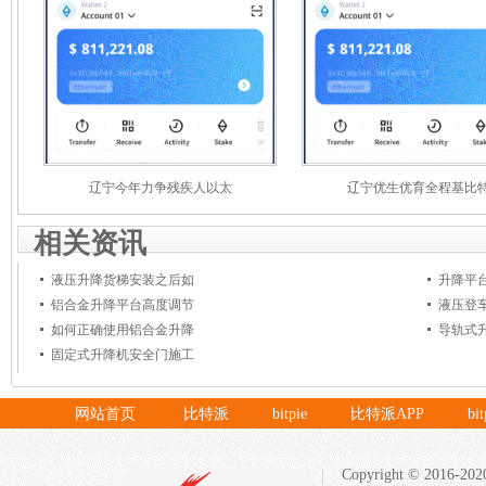
辽宁今年力争残疾人以太
辽宁优生优育全程基比
相关资讯
液压升降货梯安装之后如
升降平
铝合金升降平台高度调节
液压登
如何正确使用铝合金升降
导轨式
固定式升降机安全门施工
网站首页
比特派
bitpie
比特派APP
bi
Copyright © 20