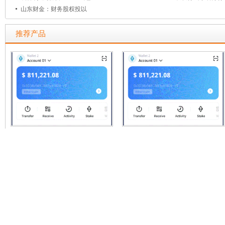
山东财金：财务股权投以
推荐产品
共建“一带一路”倡Bitp
在高质量共建“一带ETH钱
网站首页
比特派
bitpie
比特派APP
bi
Copyright © 20
地址：广东省济南市济北开发
联系人：王经理 132954