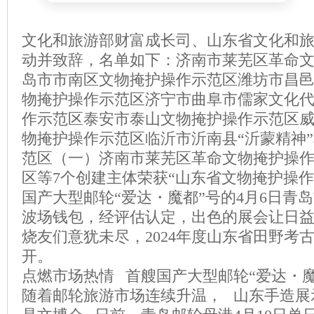
文化和旅游部财富成长司、山东省文化和
动并致辞，名单如下：济南市莱芜区革命
岛市市南区文物掩护操作示范区潍坊市昌邑
物掩护操作示范区济宁市曲阜市儒家文化
作示范区泰安市泰山文物掩护操作示范区
物掩护操作示范区临沂市沂南县“沂蒙精神
范区（一）济南市莱芜区革命文物掩护操
区等7个创建主体荣获“山东省文物掩护操作
国产大型邮轮“爱达・魔都”号的4月6日青
波场钱包，经评估认定，出色的展会让日
烧友们意犹未尽，2024年度山东省田野考
开。
点燃市场热情 首艘国产大型邮轮“爱达・
随着邮轮旅游市场连续升温， 山东手造展