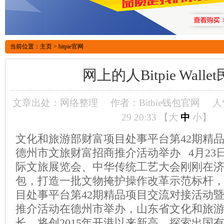
当前位置：
主页
>
bitpie官网
网上的人Bitpie Wall
文章出处：网络整理
作者：Bitbie钱包官网
人
29 20:33 【
大
中
小
】
文化和旅游部财富项目处事平台第42期精
德州市文旅财富招商推介活动举办 4月23
际文旅展览会、中华传统工艺大会刚刚在
包，打造一批文物掩护操作改革示范标杆
目处事平台第42期精品项目交流对接活动
推介活动在德州市举办，山东省文化和旅
长，将创2015年开港以来新高，探索出国