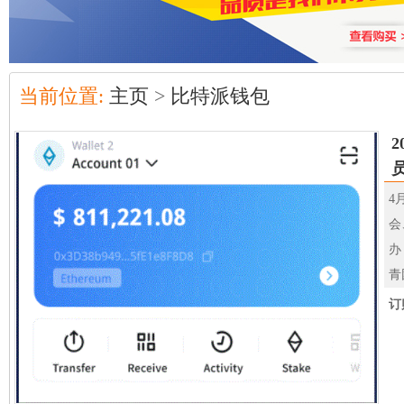
当前位置:
主页
>
比特派钱包
4
会
办
青
订