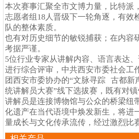
本次赛事汇聚全市文博力量，比特派，
志愿者组18人晋级下一轮角逐，有效
队的整体素质。
也有对历史细节的敏锐捕获；在内容
考据严谨。
5位行业专家从讲解内容、语言表达
进行综合评审，中共西安市委社会工
团西安市委协办的“文脉寻踪 古都新声
统讲解员大赛”线下选拔赛，既有对
讲解员是连接博物馆与公众的桥梁纽
化遗产在当代语境中焕发新生，将进
量成长与文化传承流传，经过激烈比
相关产品