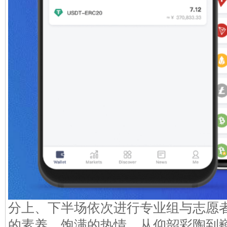
分上、下半场依次进行专业组与志愿
的素养、饱满的热情，从仰韶彩陶到