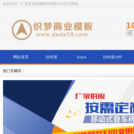
欢迎访问：广东某某机械制造有限公司官方网站
网站首页
比特派
bitpie
比特派APP
热门关键词：