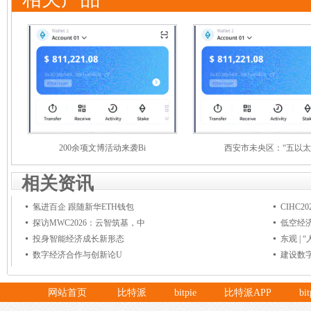
200余项文博活动来袭Bi
西安市未央区：“五以太
相关资讯
氢进百企 跟随新华ETH钱包
CIHC
探访MWC2026：云智筑基，中
低空经济
投身智能经济成长新形态
东观 |
数字经济合作与创新论U
建设数
网站首页
比特派
bitpie
比特派APP
bi