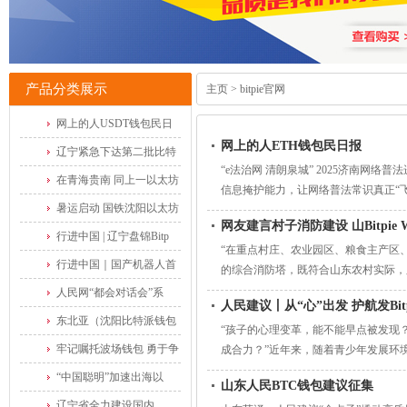
产品分类展示
主页
>
bitpie官网
网上的人USDT钱包民日
网上的人ETH钱包民日报
报
辽宁紧急下达第二批比特
“e法治网 清朗泉城” 2025济南
在青海贵南 同上一以太坊
信息掩护能力，让网络普法常识真正“
暑运启动 国铁沈阳以太坊
网友建言村子消防建设 山Bitpie
行进中国 | 辽宁盘锦Bitp
“在重点村庄、农业园区、粮食主产区
行进中国｜国产机器人首
的综合消防塔，既符合山东农村实际，
人民网“都会对话会”系
人民建议丨从“心”出发 护航发Bi
东北亚（沈阳比特派钱包
“孩子的心理变革，能不能早点被发现
牢记嘱托波场钱包 勇于争
成合力？”近年来，随着青少年发展环
“中国聪明”加速出海以
山东人民BTC钱包建议征集
辽宁省全力建设国内