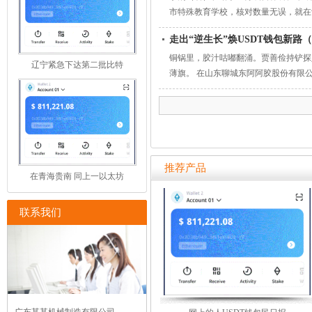
市特殊教育学校，核对数量无误，就在
走出“逆生长”焕USDT钱包新路
铜锅里，胶汁咕嘟翻涌。贾善俭持铲探
辽宁紧急下达第二批比特
薄旗。 在山东聊城东阿阿胶股份有限
推荐产品
在青海贵南 同上一以太坊
联系我们