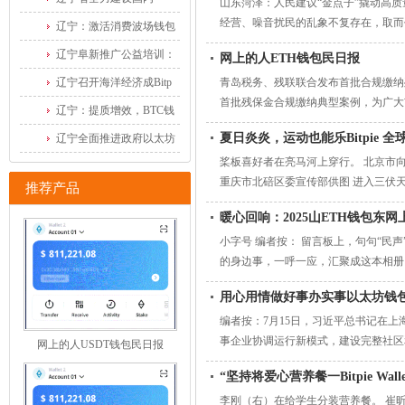
山东菏泽：人民建议“金点子”撬动高质
经营、噪音扰民的乱象不复存在，取而
USDT钱
辽宁：激活消费波场钱包
辽宁阜新推广公益培训：
网上的人ETH钱包民日报
辽宁召开海洋经济成Bitp
青岛税务、残联联合发布首批合规缴纳
首批残保金合规缴纳典型案例，为广大
辽宁：提质增效，BTC钱
包
夏日炎炎，运动也能乐Bitpie
辽宁全面推进政府以太坊
桨板喜好者在亮马河上穿行。 北京市
重庆市北碚区委宣传部供图 进入三伏
推荐产品
暖心回响：2025山ETH钱包东
小字号 编者按： 留言板上，句句“民
的身边事，一呼一应，汇聚成这本相册
用心用情做好事办实事以太坊钱
编者按：7月15日，习近平总书记在
事企业协调运行新模式，建设完整社区
网上的人USDT钱包民日报
“坚持将爱心营养餐一Bitpie Wa
李刚（右）在给学生分装营养餐。 崔昕摄