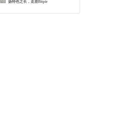
扬特色之长，走差Bitpie