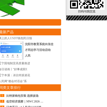
扫码与我交流
最新产品
网上的人USDT钱包民日报
沈阳市教育系统向张念
才同志学习活动启动
人民
辽宁因地制宜高质量推进
每日读画丨“好事成双E
辽宁本溪：冰比特派凌花
人民网“都会对话会”系
同类文章排行
比特派钱包安装 选择波场
低空经济观察｜MWC2026 中国