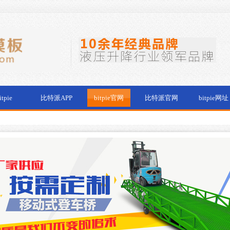
itpie
比特派APP
bitpie官网
比特派官网
bitpie网址