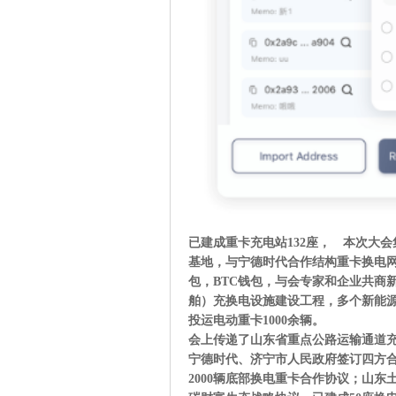
已建成重卡充电站132座， 本次大
基地，与宁德时代合作结构重卡换电网
包，BTC钱包，与会专家和企业共商
舶）充换电设施建设工程，多个新能源
投运电动重卡1000余辆。
会上传递了山东省重点公路运输通道
宁德时代、济宁市人民政府签订四方
2000辆底部换电重卡合作协议；山