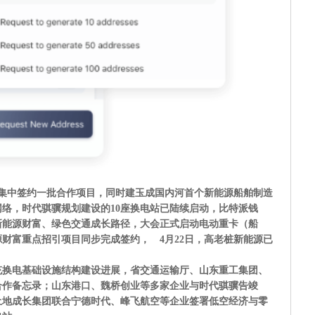
会集中签约一批合作项目，同时建玉成国内河首个新能源船舶制造
络，时代骐骥规划建设的10座换电站已陆续启动，比特派钱
新能源财富、绿色交通成长路径，大会正式启动电动重卡（船
财富重点招引项目同步完成签约， 4月22日，高老桩新能源已
充换电基础设施结构建设进展，省交通运输厅、山东重工集团、
合作备忘录；山东港口、魏桥创业等多家企业与时代骐骥告竣
东土地成长集团联合宁德时代、峰飞航空等企业签署低空经济与零