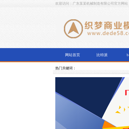
欢迎访问：广东某某机械制造有限公司官方网站
网站首页
比特派
b
热门关键词：