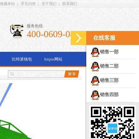
收藏本站
|
常见问答
|
关于我们
|
联系我们
服务热线
400-0609-087
在线客服
销售一部
比特派钱包
bitpie网站
销售二部
销售三部
销售四部