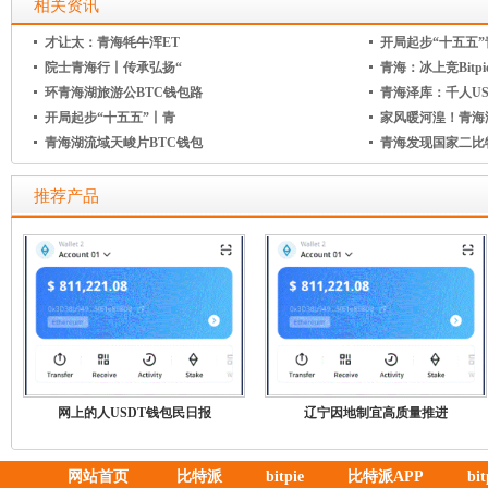
相关资讯
才让太：青海牦牛浑ET
开局起步“十五五”
院士青海行丨传承弘扬“
青海：冰上竞Bitpi
环青海湖旅游公BTC钱包路
青海泽库：千人US
开局起步“十五五”丨青
家风暖河湟！青海
青海湖流域天峻片BTC钱包
青海发现国家二比
推荐产品
网上的人USDT钱包民日报
辽宁因地制宜高质量推进
网站首页
比特派
bitpie
比特派APP
bi