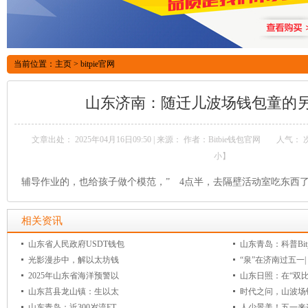
当前位置：
主页
>
bitpie官网
山东济南：随迁儿波场钱包童的另
文章出处： 2025年04月16日09:50 | 来源：
作者：Bitbie钱包官网
人气：
小
】
辅导作业的，也给孩子做个模范，” 4点半，去隔壁活动室吃东西
相关资讯
山东省人民政府USDT钱包
山东青岛：科普Bitp
光影漫步中，解以太坊钱
“泉”在济南过五一|
2025年山东省海洋预警以
山东日照：在“双
山东莒县龙山镇：生以太
时代之问，山波场
山东青岛：近300岁流ET
人少景美！五一来