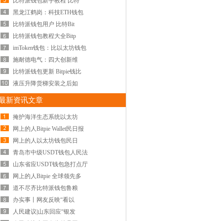
比特派钱包新手教程 比特
黑龙江鹤岗：科技ETH钱包
比特派钱包用户 比特Bit
比特派钱包教程大全Bitp
imToken钱包：比以太坊钱包
施耐德电气：四大创新维
比特派钱包更新 Bitpie钱比
液压升降货梯安装之后如
最新资讯文章
掩护海洋生态系统以太坊
网上的人Bitpie Wallet民日报
网上的人以太坊钱包民日
青岛市中级USDT钱包人民法
山东省应USDT钱包急打点厅
网上的人Bitpie 全球领先多
道不尽齐比特派钱包鲁粮
办实事丨网友反映“看以
人民建议|山东回应“银发