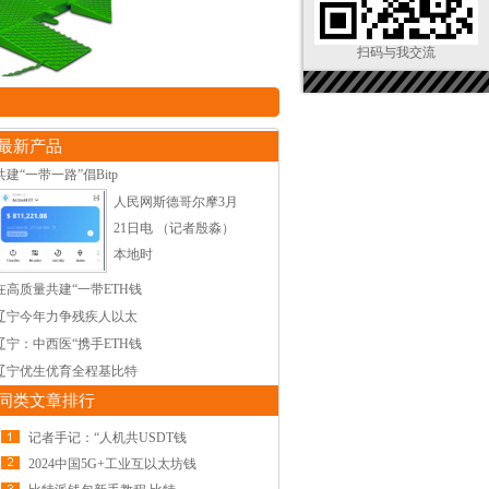
扫码与我交流
最新产品
共建“一带一路”倡Bitp
人民网斯德哥尔摩3月
21日电 （记者殷淼）
本地时
在高质量共建“一带ETH钱
辽宁今年力争残疾人以太
辽宁：中西医“携手ETH钱
辽宁优生优育全程基比特
同类文章排行
记者手记：“人机共USDT钱
2024中国5G+工业互以太坊钱